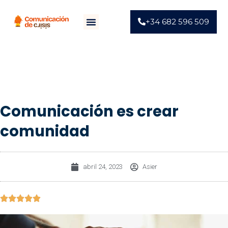
+34 682 596 509
Comunicación es crear
comunidad
abril 24, 2023
Asier




